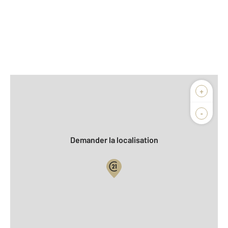
Afficher sur la carte :
+
Agence
Biens vendus
-
Demander la localisation
Vue globale
2
Surface totale : 147,0 m
2
Surface habitable : 96,8 m
Type d'appartement : F5