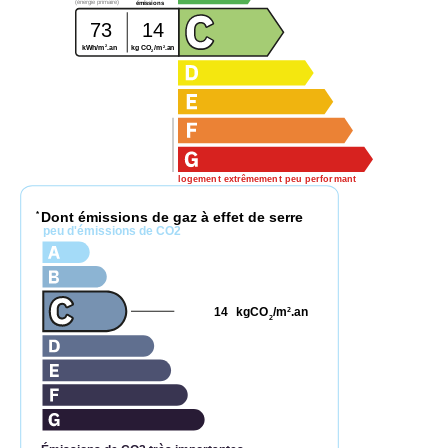
(énergie primaire)
émissions
73
14
2
2
kg CO
/m
.an
kWh/m
.an
2
logement extrêmement peu performant
Dont émissions de gaz à effet de serre
*
peu d'émissions de CO2
14
kgCO
/m
.an
2
2