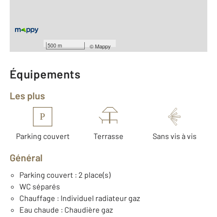
ème
Étage : 3
Nombre de pièces : 5
[Voir le détail]
Type de construction : Récente
Année construction : 2023
500 m
©
Mappy
Équipements
Les plus
P
Parking couvert
Terrasse
Sans vis à vis
Général
Parking couvert : 2 place(s)
WC séparés
Chauffage : Individuel radiateur gaz
Eau chaude : Chaudière gaz