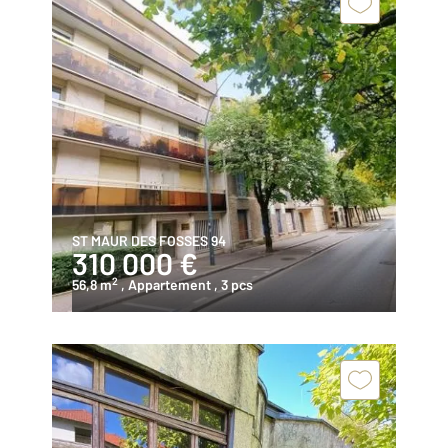
ST MAUR DES FOSSES 94
310 000 €
2
56,8 m
, Appartement
, 3 pcs