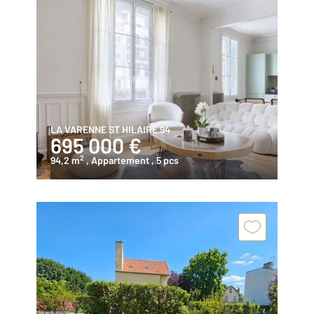
LA VARENNE ST HILAIRE 94
695 000 €
2
94,2 m
, Appartement
, 5 pcs