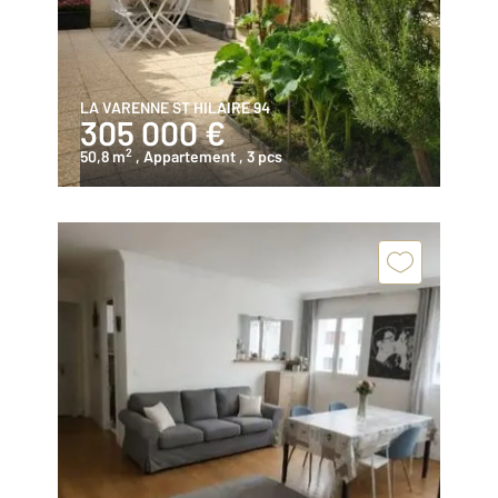
LA VARENNE ST HILAIRE 94
305 000 €
2
50,8 m
, Appartement
, 3 pcs