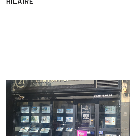
HILAIRE
CENTURY 21 Immo Bac
111/115 avenue du Bac
LA VARENNE ST HILAIRE - 94210
Envoyer un message