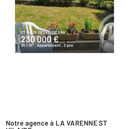
ST MAUR DES FOSSES 94
230 000 €
2
39,7 m
, Appartement
, 2 pcs
Notre agence à LA VARENNE ST